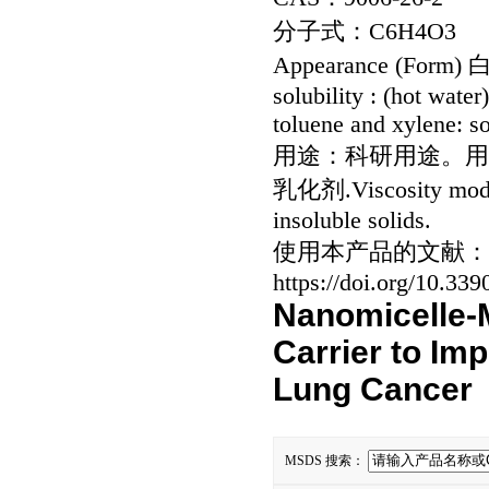
分子式：C6H4O3
Appearance (Form
solubility : (hot water
toluene and xylene: s
用途：科研用途。用
乳化剂.Viscosity modifie
insoluble solids.
使用本产品的文献：Pharmac
https://doi.org/10.33
Nanomicelle-
Carrier to Imp
Lung Cancer
MSDS 搜索：