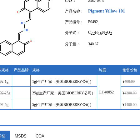
CAS：
2387-03-3
Pigment Yellow 101
产品名称：
产品编号：
P0492
C
H
N
O
分子式：
22
16
2
2
分子量：
340.37
号规格
产品品牌
规格
纯度
销售价格
92-1g
1g(生产厂家：美国BIOBERRY公司）
¥
490.00
C.I.48052
92-25g
25g(生产厂家：美国BIOBERRY公司）
¥
4200.00
92-5g
5g(生产厂家：美国BIOBERRY公司）
¥
1400.00
详情
MSDS
COA