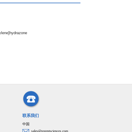
ylene]hydrazone
联系我们
中国
sales@regentsciences.com