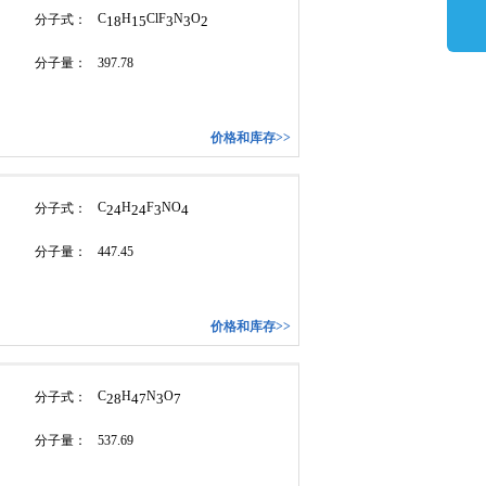
C
H
ClF
N
O
分子式：
18
15
3
3
2
分子量：
397.78
价格和库存>>
C
H
F
NO
分子式：
24
24
3
4
分子量：
447.45
价格和库存>>
C
H
N
O
分子式：
28
47
3
7
分子量：
537.69